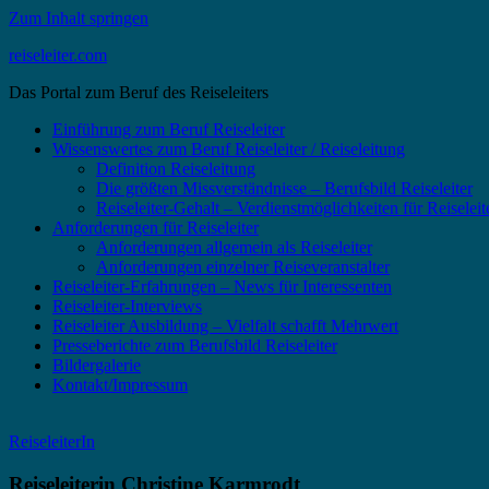
Zum Inhalt springen
reiseleiter.com
Das Portal zum Beruf des Reiseleiters
Einführung zum Beruf Reiseleiter
Wissenswertes zum Beruf Reiseleiter / Reiseleitung
Definition Reiseleitung
Die größten Missverständnisse – Berufsbild Reiseleiter
Reiseleiter-Gehalt – Verdienstmöglichkeiten für Reiselei
Anforderungen für Reiseleiter
Anforderungen allgemein als Reiseleiter
Anforderungen einzelner Reiseveranstalter
Reiseleiter-Erfahrungen – News für Interessenten
Reiseleiter-Interviews
Reiseleiter Ausbildung – Vielfalt schafft Mehrwert
Presseberichte zum Berufsbild Reiseleiter
Bildergalerie
Kontakt/Impressum
ReiseleiterIn
Reiseleiterin Christine Karmrodt