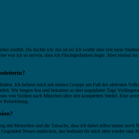
eleiter erzählt. Da dachte ich: das ist es! Ich wollte aber erst mein 
Reise war ich so nervös, dass ich Fluchtgedanken hegte. Aber einmal in
eleiterin?
talien. Ich befand mich mit meiner Gruppe am Fuß des aktivsten Vulka
ürfelt. Wir hingen fest und bekamen so drei ungeplante Tage Verlängeru
 uns von Sizilien nach München über den kompletten Stiefel. Eine unver
r Reiseleitung.
sion?
ung mit Menschen und die Tatsache, dass ich dabei selbst immer noch 
 Gegenden Neues entdecken, das bedeutet für mich stets wieder eine H