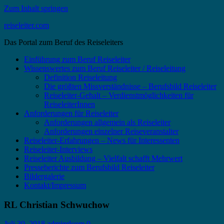
Zum Inhalt springen
reiseleiter.com
Das Portal zum Beruf des Reiseleiters
Einführung zum Beruf Reiseleiter
Wissenswertes zum Beruf Reiseleiter / Reiseleitung
Definition Reiseleitung
Die größten Missverständnisse – Berufsbild Reiseleiter
Reiseleiter-Gehalt – Verdienstmöglichkeiten für
ReiseleiterInnen
Anforderungen für Reiseleiter
Anforderungen allgemein als Reiseleiter
Anforderungen einzelner Reiseveranstalter
Reiseleiter-Erfahrungen – News für Interessenten
Reiseleiter-Interviews
Reiseleiter Ausbildung – Vielfalt schafft Mehrwert
Presseberichte zum Berufsbild Reiseleiter
Bildergalerie
Kontakt/Impressum
RL Christian Schwuchow
Juli 30, 2018
adminrlcom
0