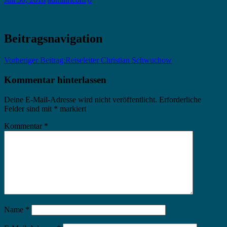
Beitragsnavigation
Vorheriger Beitrag:
Reiseleiter Christian Schwuchow
Kommentar hinterlassen
Deine E-Mail-Adresse wird nicht veröffentlicht.
Erforderliche
Felder sind mit
*
markiert
Kommentar
*
Name
*