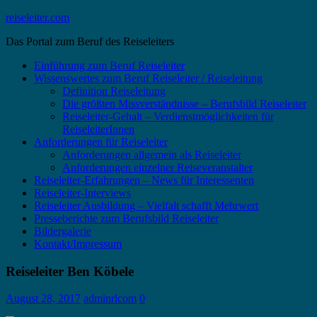
Zum
reiseleiter.com
Inhalt
Das Portal zum Beruf des Reiseleiters
springen
Einführung zum Beruf Reiseleiter
Wissenswertes zum Beruf Reiseleiter / Reiseleitung
Definition Reiseleitung
Die größten Missverständnisse – Berufsbild Reiseleiter
Reiseleiter-Gehalt – Verdienstmöglichkeiten für
ReiseleiterInnen
Anforderungen für Reiseleiter
Anforderungen allgemein als Reiseleiter
Anforderungen einzelner Reiseveranstalter
Reiseleiter-Erfahrungen – News für Interessenten
Reiseleiter-Interviews
Reiseleiter Ausbildung – Vielfalt schafft Mehrwert
Presseberichte zum Berufsbild Reiseleiter
Bildergalerie
Kontakt/Impressum
Reiseleiter Ben Köbele
August 28, 2017
adminrlcom
0