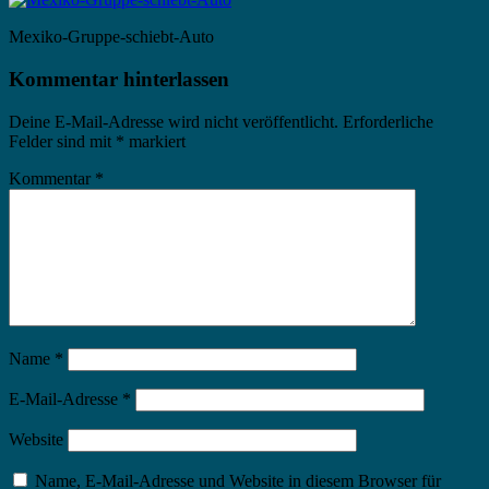
Mexiko-Gruppe-schiebt-Auto
Kommentar hinterlassen
Deine E-Mail-Adresse wird nicht veröffentlicht.
Erforderliche
Felder sind mit
*
markiert
Kommentar
*
Name
*
E-Mail-Adresse
*
Website
Name, E-Mail-Adresse und Website in diesem Browser für