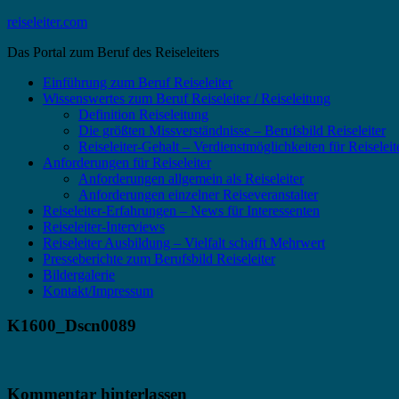
Zum
reiseleiter.com
Inhalt
Das Portal zum Beruf des Reiseleiters
springen
Einführung zum Beruf Reiseleiter
Wissenswertes zum Beruf Reiseleiter / Reiseleitung
Definition Reiseleitung
Die größten Missverständnisse – Berufsbild Reiseleiter
Reiseleiter-Gehalt – Verdienstmöglichkeiten für Reiselei
Anforderungen für Reiseleiter
Anforderungen allgemein als Reiseleiter
Anforderungen einzelner Reiseveranstalter
Reiseleiter-Erfahrungen – News für Interessenten
Reiseleiter-Interviews
Reiseleiter Ausbildung – Vielfalt schafft Mehrwert
Presseberichte zum Berufsbild Reiseleiter
Bildergalerie
Kontakt/Impressum
K1600_Dscn0089
Kommentar hinterlassen