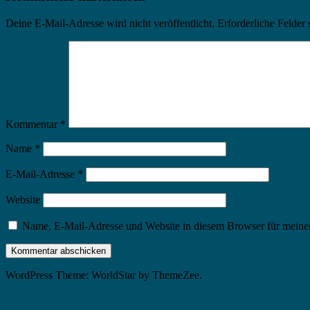
Deine E-Mail-Adresse wird nicht veröffentlicht.
Erforderliche Felder 
Kommentar
*
Name
*
E-Mail-Adresse
*
Website
Name, E-Mail-Adresse und Website in diesem Browser für meine
WordPress Theme: WorldStar by ThemeZee.