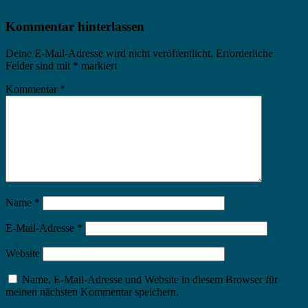
Kommentar hinterlassen
Deine E-Mail-Adresse wird nicht veröffentlicht.
Erforderliche
Felder sind mit
*
markiert
Kommentar
*
Name
*
E-Mail-Adresse
*
Website
Name, E-Mail-Adresse und Website in diesem Browser für
meinen nächsten Kommentar speichern.