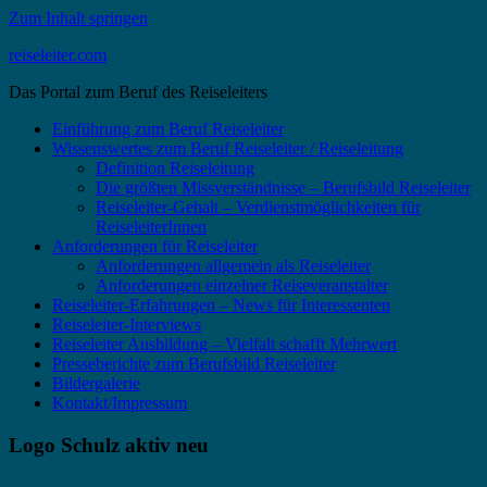
Zum Inhalt springen
reiseleiter.com
Das Portal zum Beruf des Reiseleiters
Einführung zum Beruf Reiseleiter
Wissenswertes zum Beruf Reiseleiter / Reiseleitung
Definition Reiseleitung
Die größten Missverständnisse – Berufsbild Reiseleiter
Reiseleiter-Gehalt – Verdienstmöglichkeiten für
ReiseleiterInnen
Anforderungen für Reiseleiter
Anforderungen allgemein als Reiseleiter
Anforderungen einzelner Reiseveranstalter
Reiseleiter-Erfahrungen – News für Interessenten
Reiseleiter-Interviews
Reiseleiter Ausbildung – Vielfalt schafft Mehrwert
Presseberichte zum Berufsbild Reiseleiter
Bildergalerie
Kontakt/Impressum
Logo Schulz aktiv neu