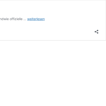
Definition
ndwie offizielle …
weiterlesen
Reiseleitung