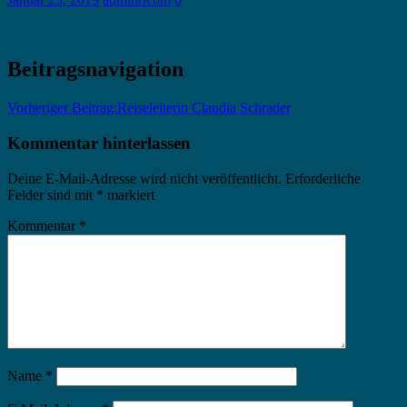
Beitragsnavigation
Vorheriger Beitrag:
Reiseleiterin Claudia Schrader
Kommentar hinterlassen
Deine E-Mail-Adresse wird nicht veröffentlicht.
Erforderliche
Felder sind mit
*
markiert
Kommentar
*
Name
*