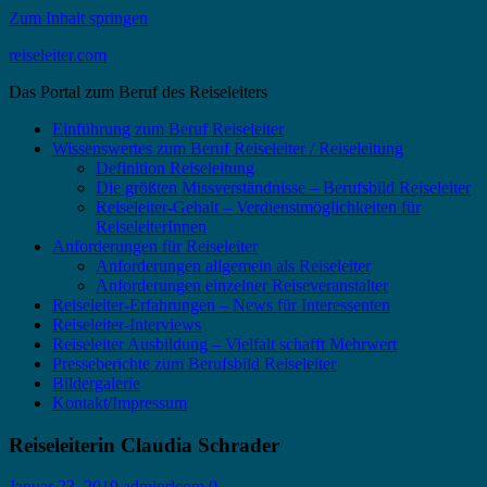
Zum Inhalt springen
reiseleiter.com
Das Portal zum Beruf des Reiseleiters
Einführung zum Beruf Reiseleiter
Wissenswertes zum Beruf Reiseleiter / Reiseleitung
Definition Reiseleitung
Die größten Missverständnisse – Berufsbild Reiseleiter
Reiseleiter-Gehalt – Verdienstmöglichkeiten für
ReiseleiterInnen
Anforderungen für Reiseleiter
Anforderungen allgemein als Reiseleiter
Anforderungen einzelner Reiseveranstalter
Reiseleiter-Erfahrungen – News für Interessenten
Reiseleiter-Interviews
Reiseleiter Ausbildung – Vielfalt schafft Mehrwert
Presseberichte zum Berufsbild Reiseleiter
Bildergalerie
Kontakt/Impressum
Reiseleiterin Claudia Schrader
Januar 23, 2019
adminrlcom
0