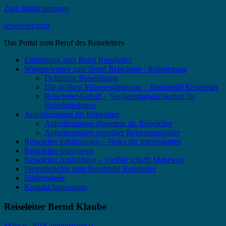
Zum Inhalt springen
reiseleiter.com
Das Portal zum Beruf des Reiseleiters
Einführung zum Beruf Reiseleiter
Wissenswertes zum Beruf Reiseleiter / Reiseleitung
Definition Reiseleitung
Die größten Missverständnisse – Berufsbild Reiseleiter
Reiseleiter-Gehalt – Verdienstmöglichkeiten für
ReiseleiterInnen
Anforderungen für Reiseleiter
Anforderungen allgemein als Reiseleiter
Anforderungen einzelner Reiseveranstalter
Reiseleiter-Erfahrungen – News für Interessenten
Reiseleiter-Interviews
Reiseleiter Ausbildung – Vielfalt schafft Mehrwert
Presseberichte zum Berufsbild Reiseleiter
Bildergalerie
Kontakt/Impressum
Reiseleiter Bernd Klaube
März 6, 2018
adminrlcom
0