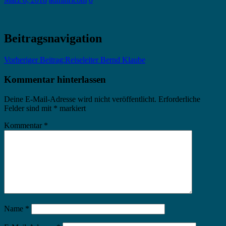
Beitragsnavigation
Vorheriger Beitrag:
Reiseleiter Bernd Klaube
Kommentar hinterlassen
Deine E-Mail-Adresse wird nicht veröffentlicht.
Erforderliche
Felder sind mit
*
markiert
Kommentar
*
Name
*