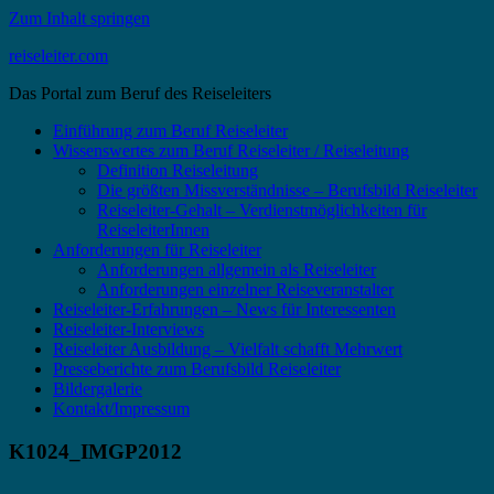
Zum Inhalt springen
reiseleiter.com
Das Portal zum Beruf des Reiseleiters
Einführung zum Beruf Reiseleiter
Wissenswertes zum Beruf Reiseleiter / Reiseleitung
Definition Reiseleitung
Die größten Missverständnisse – Berufsbild Reiseleiter
Reiseleiter-Gehalt – Verdienstmöglichkeiten für
ReiseleiterInnen
Anforderungen für Reiseleiter
Anforderungen allgemein als Reiseleiter
Anforderungen einzelner Reiseveranstalter
Reiseleiter-Erfahrungen – News für Interessenten
Reiseleiter-Interviews
Reiseleiter Ausbildung – Vielfalt schafft Mehrwert
Presseberichte zum Berufsbild Reiseleiter
Bildergalerie
Kontakt/Impressum
K1024_IMGP2012