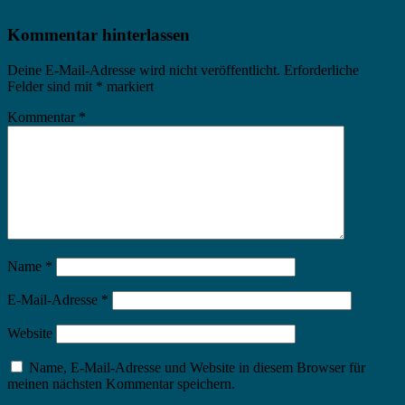
Kommentar hinterlassen
Deine E-Mail-Adresse wird nicht veröffentlicht.
Erforderliche
Felder sind mit
*
markiert
Kommentar
*
Name
*
E-Mail-Adresse
*
Website
Name, E-Mail-Adresse und Website in diesem Browser für
meinen nächsten Kommentar speichern.