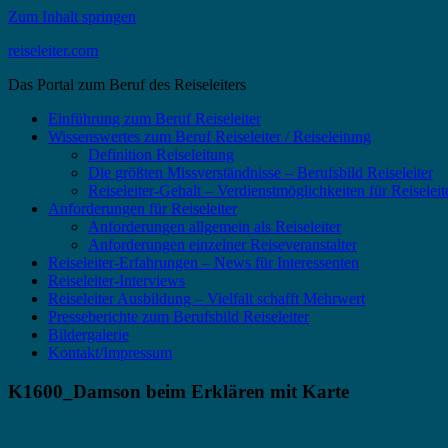
Zum Inhalt springen
reiseleiter.com
Das Portal zum Beruf des Reiseleiters
Einführung zum Beruf Reiseleiter
Wissenswertes zum Beruf Reiseleiter / Reiseleitung
Definition Reiseleitung
Die größten Missverständnisse – Berufsbild Reiseleiter
Reiseleiter-Gehalt – Verdienstmöglichkeiten für Reiselei
Anforderungen für Reiseleiter
Anforderungen allgemein als Reiseleiter
Anforderungen einzelner Reiseveranstalter
Reiseleiter-Erfahrungen – News für Interessenten
Reiseleiter-Interviews
Reiseleiter Ausbildung – Vielfalt schafft Mehrwert
Presseberichte zum Berufsbild Reiseleiter
Bildergalerie
Kontakt/Impressum
K1600_Damson beim Erklären mit Karte