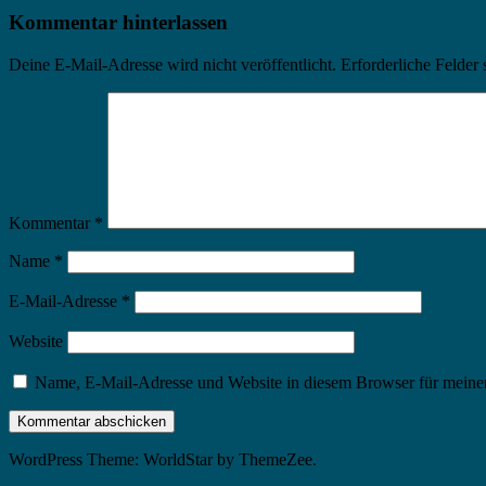
Kommentar hinterlassen
Deine E-Mail-Adresse wird nicht veröffentlicht.
Erforderliche Felder 
Kommentar
*
Name
*
E-Mail-Adresse
*
Website
Name, E-Mail-Adresse und Website in diesem Browser für meine
WordPress Theme: WorldStar by ThemeZee.